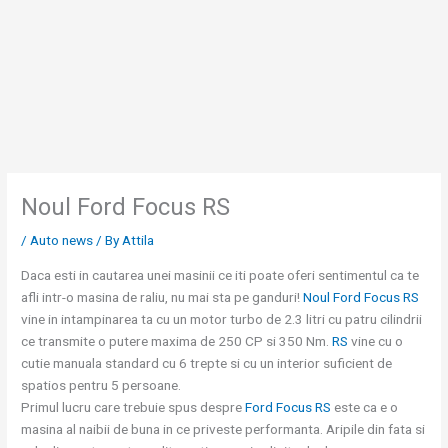
Skip
to
content
Noul Ford Focus RS
/
Auto news
/ By
Attila
Daca esti in cautarea unei masinii ce iti poate oferi sentimentul ca te
afli intr-o masina de raliu, nu mai sta pe ganduri!
Noul Ford Focus RS
vine in intampinarea ta cu un motor turbo de 2.3 litri cu patru cilindrii
ce transmite o putere maxima de 250 CP si 350 Nm.
RS
vine cu o
cutie manuala standard cu 6 trepte si cu un interior suficient de
spatios pentru 5 persoane.
Primul lucru care trebuie spus despre
Ford Focus RS
este ca e o
masina al naibii de buna in ce priveste performanta. Aripile din fata si