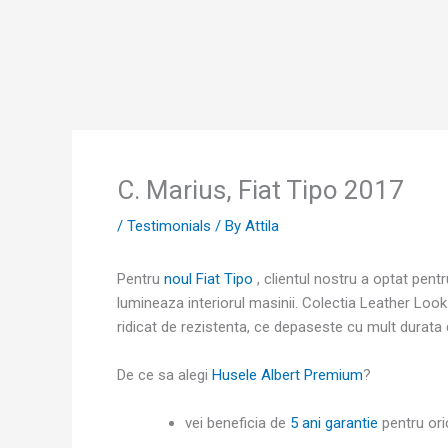
Skip
to
content
C. Marius, Fiat Tipo 2017
/
Testimonials
/ By
Attila
Pentru
noul Fiat Tipo
, clientul nostru a optat pent
lumineaza interiorul masinii. Colectia Leather Look 
ridicat de rezistenta, ce depaseste cu mult durata de
De ce sa alegi
Husele Albert Premium
?
vei beneficia de
5 ani garantie
pentru ori