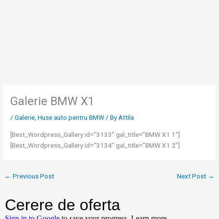
Skip
to
content
Galerie BMW X1
/
Galerie
,
Huse auto pentru BMW
/ By
Attila
[Best_Wordpress_Gallery id=”3133″ gal_title=”BMW X1 1″]
[Best_Wordpress_Gallery id=”3134″ gal_title=”BMW X1 2″]
←
Previous Post
Next Post
→