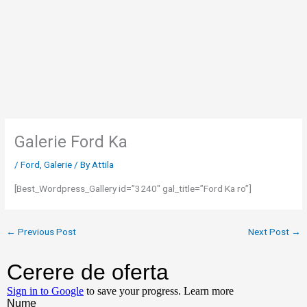
Skip
to
content
Galerie Ford Ka
/
Ford
,
Galerie
/ By
Attila
[Best_Wordpress_Gallery id=”3240″ gal_title=”Ford Ka ro”]
←
Previous Post
Next Post
→