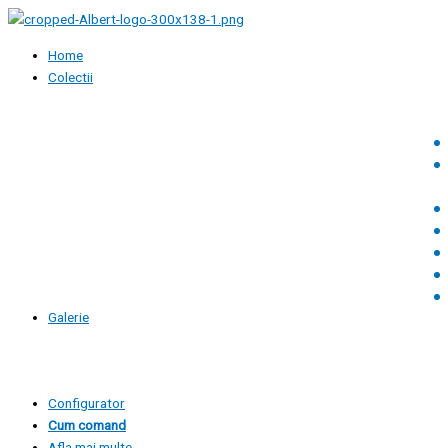
Skip
to
content
Home
Colectii
Galerie
Configurator
Cum comand
Afla mai multe