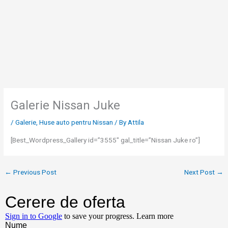
Skip
to
content
Galerie Nissan Juke
/
Galerie
,
Huse auto pentru Nissan
/ By
Attila
[Best_Wordpress_Gallery id=”3555″ gal_title=”Nissan Juke ro”]
←
Previous Post
Next Post
→