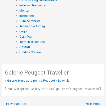
De ce sa aleg husele Albert
Intrebari frecvente
Montaj
Intretinere
Cum se fabrica
Tehnologia Airbag
Logo
Certificari
Termeni si conditii
Noutati
Politica Cookie
Galerie Peugeot Traveller
/
Galerie
,
Huse auto pentru Peugeot
/ By
Attila
[Best_Wordpress_Gallery id=”3735″ gal_title=”Peugeot Traveller ro”]
←
Previous Post
Next Post
→