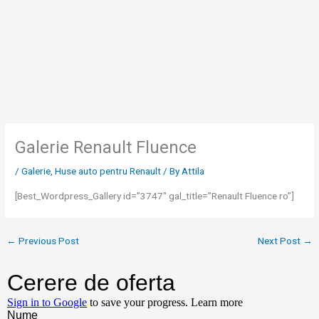
Skip
to
content
Galerie Renault Fluence
/
Galerie
,
Huse auto pentru Renault
/ By
Attila
[Best_Wordpress_Gallery id=”3747″ gal_title=”Renault Fluence ro”]
←
Previous Post
Next Post
→