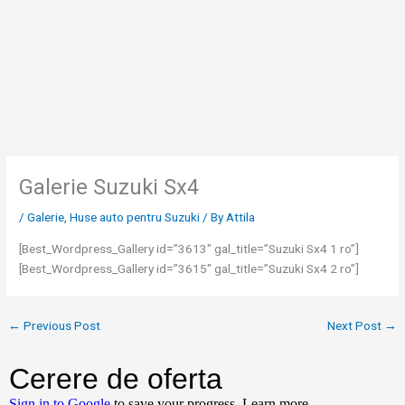
Skip
to
content
Galerie Suzuki Sx4
/
Galerie
,
Huse auto pentru Suzuki
/ By
Attila
[Best_Wordpress_Gallery id=”3613″ gal_title=”Suzuki Sx4 1 ro”]
[Best_Wordpress_Gallery id=”3615″ gal_title=”Suzuki Sx4 2 ro”]
←
Previous Post
Next Post
→