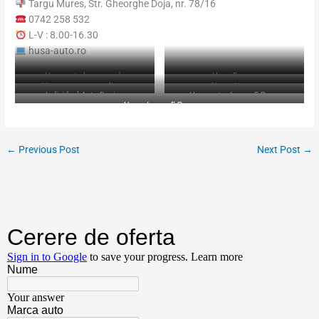
Targu Mures, Str. Gheorghe Doja, nr. 78/16
0742 258 532
L-V : 8.00-16.30
husa-auto.ro
Huse auto la comanda
Huse F-pace
Huse auto personalizate
Huse Jaguar
Individual Auto Design
Huse auto Jaguar F-Pace
Huse Jaguar F-Pace
←
Previous Post
Next Post
→