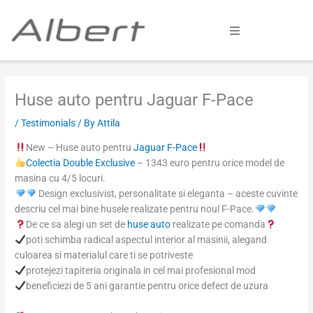
Skip
to
content
Home
Huse auto pentru Jaguar F-Pace
Colectii
/
Testimonials
/ By
Attila
Galerie
New – Huse auto pentru
Jaguar F-Pace
Colectia Double Exclusive
– 1343 euro pentru orice model de
Configurator
masina cu 4/5 locuri.
Design exclusivist, personalitate si eleganta – aceste cuvinte
Cum comand
descriu cel mai bine husele realizate pentru noul F-Pace.
De ce sa alegi un set de
huse auto
realizate pe comanda
poti schimba radical aspectul interior al masinii, alegand
Afla mai multe
culoarea si materialul care ti se potriveste
protejezi tapiteria originala in cel mai profesional mod
beneficiezi de 5 ani garantie pentru orice defect de uzura