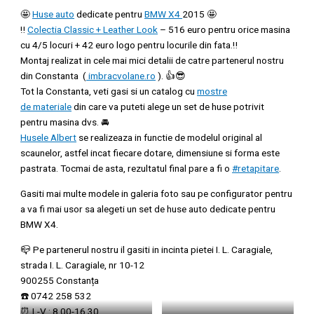
🤩
Huse auto
dedicate pentru
BMW X4
2015 🤩
‼️
Colectia Classic + Leather Look
– 516 euro pentru orice masina
cu 4/5 locuri + 42 euro logo pentru locurile din fata.‼️
Montaj realizat in cele mai mici detalii de catre partenerul nostru
din Constanta (
imbracvolane.ro
). 👍😎
Tot la Constanta, veti gasi si un catalog cu
mostre
de materiale
din care va puteti alege un set de huse potrivit
pentru masina dvs. 🚘
Husele Albert
se realizeaza in functie de modelul original al
scaunelor, astfel incat fiecare dotare, dimensiune si forma este
pastrata. Tocmai de asta, rezultatul final pare a fi o
#retapitare
.
Gasiti mai multe modele in galeria foto sau pe configurator pentru
a va fi mai usor sa alegeti un set de huse auto dedicate pentru
BMW X4.
📪 Pe partenerul nostru il gasiti in incinta pietei I. L. Caragiale,
strada I. L. Caragiale, nr 10-12
900255 Constanța
☎️ 0742 258 532
⏰ L-V : 8.00-16.30