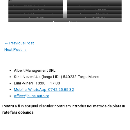
Interior BMW X4 fara huse auto
Huse auto la comanda
Interior BMW
Huse auto BMW
Interior X4 fara huse auto
Huse auto BMW X4
Huse BMW
Huse BMW X4
Huse auto Albert
←
Previous Post
Next Post
→
Albert Management SRL
Str. Livezeni 4 a (langa LIDL) 540233 Targu Mures
Luni -Vineri : 10:00 – 17:00
Mobil si WhatsApp: 0742.25.85.32
office@husa-auto.ro
Pentru a fi in sprijinul clientilor nostri am introdus noi metode de plata in
rate fara dobanda