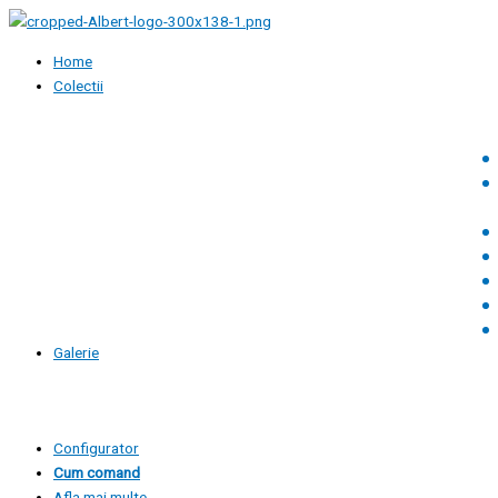
Skip
to
content
Home
Colectii
Galerie
Configurator
Cum comand
Afla mai multe