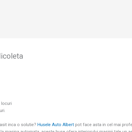
icoleta
 locuri
ri.
gasit inca o solutie?
Husele Auto Albert
pot face asta in cel mai prof
 la masina automata, aceste huse ofera interiorului masinii tale un a