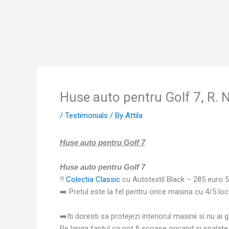
Skip
to
content
Huse auto pentru Golf 7, R. N
/
Testimonials
/ By
Attila
Huse auto pentru Golf 7
Huse auto pentru Golf 7
‼️
Colectia Classic
cu Autotextil Black – 285 euro 5
➡️ Pretul este la fel pentru orice masina cu 4/5 locu
➡️Iti doresti sa protejezi interiorul masinii si nu ai 
Pe langa faptul ca pot fi scoase oricand si spalate