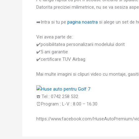
Datorita preciziei milimetrice, nu se va sesiza asp
➡️Intra si tu pe
pagina noastra
si alege un set de h
Vei avea parte de:
✔️posibilitatea personalizarii modelului dorit
✔️5 ani garantie
✔️certificare TUV Airbag
Mai multe imagini si clipuri video cu montaje, gas
☎️ Tel : 0742 258 532
⏰Program : L-V : 8.00 – 16.30
https://www.facebook.com/HuseAutoPremium/vi