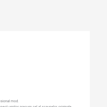
esional mod.
spect umitor precum cel al scaunelor originale.