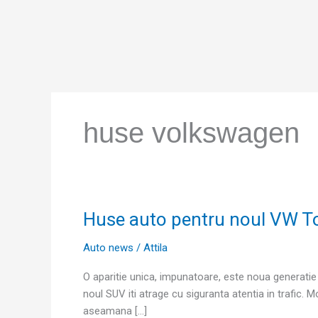
Skip
to
content
huse volkswagen
Huse auto pentru noul VW T
Huse
auto
Auto news
/
Attila
pentru
noul
O aparitie unica, impunatoare, este noua generatie
VW
noul SUV iti atrage cu siguranta atentia in trafic. 
Touareg
aseamana […]