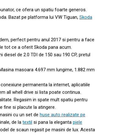
unator, ce ofera un spatiu foarte generos.
Skoda. Bazat pe platforma lui VW Tiguan,
Skoda
odern, perfect pentru anul 2017 si pentru a face
 de tot ce a oferit Skoda pana acum.
uni diesel de 2.0 TDI de 150 sau 190 CP, pretul
itri. Masina masoara 4.697 mm lungime, 1.882 mm
 conexiune permanenta la internet, aplicatiile
 all whell drive si lista poate continua.
alitate. Regasim in spate mult spatiu pentru
 fine si placute la atingere.
 masini cu un set de
huse auto realizate pe
inale, de la
textil
si pana la eleganta
piele
odel de scaun regasit pe masini de lux. Acesta