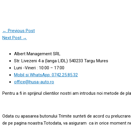
←
Previous Post
Next Post
→
Albert Management SRL
Str. Livezeni 4 a (langa LIDL) 540233 Targu Mures
Luni -Vineri : 10:00 – 17:00
Mobil si WhatsApp: 0742.25.85.32
office@husa-auto.ro
Pentru a fi in sprijinul clientilor nostri am introdus noi metode de pl
Odata cu apasarea butonului Trimite sunteti de acord cu prelucrarea 
de pe pagina noastra.Totodata, va asiguram ca in orice moment ne p