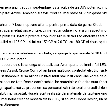
emiera anul trecut in septembrie. Este vorba de un SUV puternic, imp
 echipare: Active, Ambition si Style, fiind cel mai mare SUV din gama 
chiar si 7 locuri, optiune oferita pentru prima data de gama Skoda.
traga imediat orice privire. Liniile tectangulare ii ofera un aspect m
putin cu BMW in privinta stopurilor. Micile detalii fac diferenta fata
4 litri cu 125 CP, 1.4 litri cu 150 CP si 2.0 TSI cu 180 CP si doua opti
tri, iar daca se rabateaza bancheta, se ajunge la aproximativ 2020 l
ui SUV impunator.
 bucura de o lista lunga si actualizata. Avem parte de lumini full LED,
p Assist, Cruise Control, ambreaj multidisc controlat electric, sistem
 standardele si sa atinga un nivel mult mai inalt cand vine vorba de c
i scaune fata foarte confortabile. Iar materialele folosite sunt foarte
n aparte, noi va propunem sa personalizati interiorul unei astfel de
it, improspatat. Husele sunt realizate din materiale de tapiterie orig
 mai noua colectie lansata tot in 2017, si anume Cobra Design, un m
 cu Alcantara.