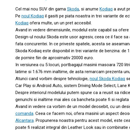
Cel mai nou SUV din gama
Skoda
, si anume
Kodiaq
a avut pr
Pe
noul Kodiaq
il gasiti pe piata noastra in trei variante de
Kodiaq
ofera multe, un un pret accesibil.
Avand in vedere dimensiunile, modelul este capabil sa ofere 
Design-ul noului Skoda este usor agresiv, ceea ce il face sa a
fata concurentei. In ce priveste spatele, acesta se aseamana 
Skoda Kodiaq este disponibil in trei variante de benzina: de 1.
de pornire fiin de aproximativ 20000 euro.
In versiunea cu 5 locuri, portbagajul masinii masoara 720 li
latime si 1.676 mm inaltime, de asta remarcam prezenta un
Atunci cand vorbim despre tehnologie,
noul Skoda Kodiaq
se
Car Play si Android Auto, sistem Driving Mode Select, Lane Kee
Despre interiorul modelului putem spune ca a reusit sa ridice
genunchi si inaltime mai ales ca bancheta poate fi si reglata s
Avand in vedere ca vorbim de un model deosebit, cu un desig
comanda
. Ceea ce facem noi, ofera masinii un aspect deoseb
Alcantara
. Propunerea noastra pentru acest model, este cea
poate fi realizat integral din Leather Look sau in combinatie