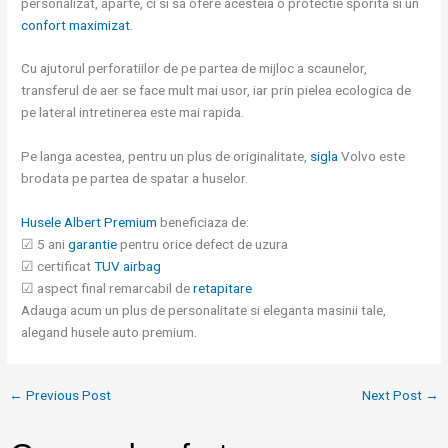
personalizat, aparte, ci si sa ofere acesteia o protectie sporita si un
confort maximizat
.
Cu ajutorul perforatiilor de pe partea de mijloc a scaunelor,
transferul de aer se face mult mai usor, iar prin pielea ecologica de
pe lateral intretinerea este mai rapida.
Pe langa acestea, pentru un plus de originalitate,
sigla
Volvo este
brodata pe partea de spatar a huselor.
Husele Albert Premium
beneficiaza de:
☑
5 ani
garantie
pentru orice defect de uzura
☑
certificat
TUV airbag
☑
aspect final remarcabil de
retapitare
Adauga acum un plus de personalitate si eleganta masinii tale,
alegand husele auto premium.
←
Previous Post
Next Post
→