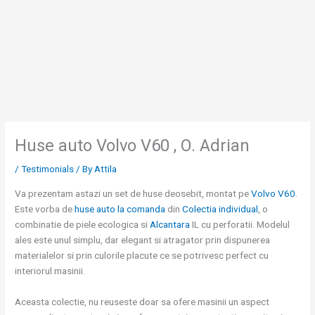
Skip
to
content
Huse auto Volvo V60 , O. Adrian
/
Testimonials
/ By
Attila
Va prezentam astazi un set de huse deosebit, montat pe
Volvo V60
.
Este vorba de
huse auto la comanda
din
Colectia individual
, o
combinatie de piele ecologica si
Alcantara
IL cu perforatii. Modelul
ales este unul simplu, dar elegant si atragator prin dispunerea
materialelor si prin culorile placute ce se potrivesc perfect cu
interiorul masinii.
Aceasta colectie, nu reuseste doar sa ofere masinii un aspect