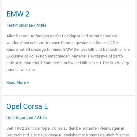
BMW 2
BMW
2
Testimonianze
/
Attila
Alles hat von Anfang an perfekt geklappt und somit haben wir
wieder einen sehr zufriedenen Kunden gewinnen können 🙂 Der
Kunde hat Sitzbezüge für einen BMW 2er bestellt und hat sich für die
Exklusive Al Kollektion entschieden: Material 1 exclusive Al perfo
anthrazit, Material 3 Kunstleder schwarz Nähte in rot. Die Sitzbezüge
passen wie eine
Read More »
Opel Corsa E
Opel
Corsa
Uncategorized
/
Attila
E
Seit 1982 zählt der Opel Corsa zu den beliebtesten Kleinwagen in
Deutschland. Der neue kleine Rüsselsheimer kommt deutlich frischer