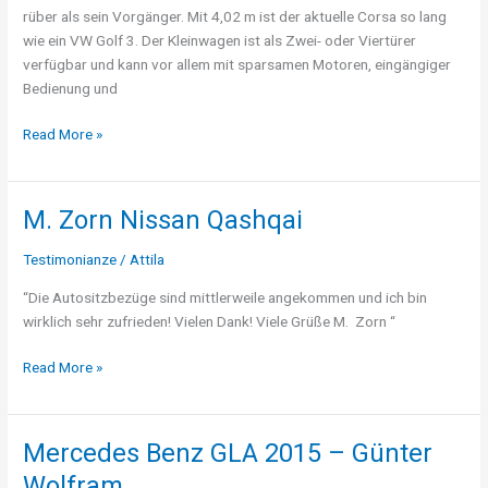
rüber als sein Vorgänger. Mit 4,02 m ist der aktuelle Corsa so lang
wie ein VW Golf 3. Der Kleinwagen ist als Zwei- oder Viertürer
verfügbar und kann vor allem mit sparsamen Motoren, eingängiger
Bedienung und
Read More »
M. Zorn Nissan Qashqai
M.
Zorn
Testimonianze
/
Attila
Nissan
Qashqai
“Die Autositzbezüge sind mittlerweile angekommen und ich bin
wirklich sehr zufrieden! Vielen Dank! Viele Grüße M. Zorn “
Read More »
Mercedes Benz GLA 2015 – Günter
Mercedes
Benz
Wolfram