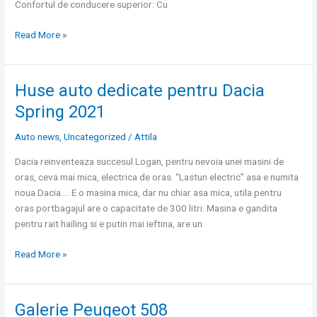
Confortul de conducere superior: Cu
Read More »
Huse auto dedicate pentru Dacia
Huse
auto
Spring 2021
dedicate
pentru
Auto news
,
Uncategorized
/
Attila
Dacia
Dacia reinventeaza succesul Logan, pentru nevoia unei masini de
Spring
oras, ceva mai mica, electrica de oras. “Lastun electric” asa e numita
2021
noua Dacia…. E o masina mica, dar nu chiar asa mica, utila pentru
oras portbagajul are o capacitate de 300 litri. Masina e gandita
pentru rait hailing si e putin mai ieftina, are un
Read More »
Galerie Peugeot 508
Galerie