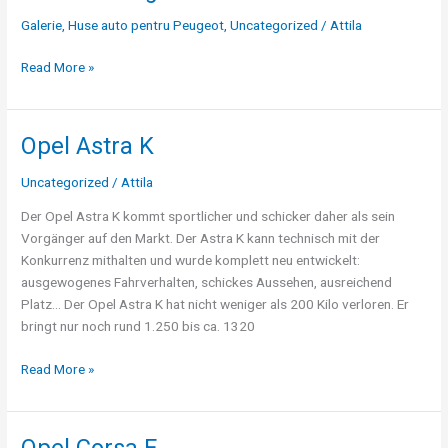
Peugeot
Galerie
,
Huse auto pentru Peugeot
,
Uncategorized
/
Attila
508
Read More »
Opel Astra K
Opel
Astra
Uncategorized
/
Attila
K
Der Opel Astra K kommt sportlicher und schicker daher als sein
Vorgänger auf den Markt. Der Astra K kann technisch mit der
Konkurrenz mithalten und wurde komplett neu entwickelt:
ausgewogenes Fahrverhalten, schickes Aussehen, ausreichend
Platz… Der Opel Astra K hat nicht weniger als 200 Kilo verloren. Er
bringt nur noch rund 1.250 bis ca. 1320
Read More »
Opel Corsa E
Opel