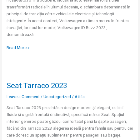
transformări radicale în ultimul deceniu, o schimbare determinată în
principal de tranziția către vehiculele electrice și tehnologii
inteligente. În acest context, Volkswagen a rămas mereu în fruntea
inovației, iar noul lor model, Volkswagen ID Buzz 2023,
demonstrează
Read More »
Seat
Tarraco
Seat Tarraco 2023
2023
Leave a Comment
/
Uncategorized
/
Attila
Seat Tarraco 2023 prezintă un design modern și elegant, cu linii
fluide și o grilă frontală distinctivă, specifică mărcii Seat. Spațiul
interior generos poate găzdui confortabil până la șapte pasageri,
făcând din Tarraco 2023 alegerea ideală pentru familii sau pentru cei
care doresc un spațiu suplimentar pentru pasageri sau bagaje.