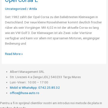
Corsa
Uncategorized
/
Attila
E
Seit 1982 zählt der Opel Corsa zu den beliebtesten Kleinwagen in
Deutschland. Der neue kleine Rüsselsheimer kommt deutlich frischer
rüber als sein Vorgänger. Mit 4,02 m ist der aktuelle Corsa so lang
wie ein VW Golf 3. Der Kleinwagen ist als Zwei- oder Viertürer
verfügbar und kann vor allem mit sparsamen Motoren, eingängiger
Bedienung und
Read More »
Albert Management SRL
Str. Livezeni 4 a (langa LIDL) 540233 Targu Mures
Luni -Vineri : 10:00 – 17:00
Mobil si WhatsApp: 0742.25.85.32
office@husa-auto.ro
Pentru a fi in sprijinul clientilor nostri am introdus noi metode de plata in