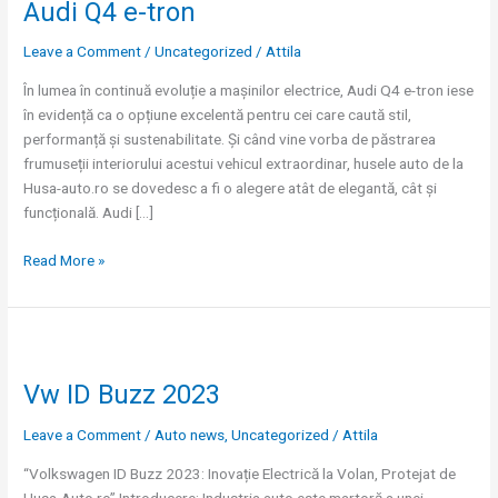
Audi Q4 e-tron
e-
tron
Leave a Comment
/
Uncategorized
/
Attila
În lumea în continuă evoluție a mașinilor electrice, Audi Q4 e-tron iese
în evidență ca o opțiune excelentă pentru cei care caută stil,
performanță și sustenabilitate. Și când vine vorba de păstrarea
frumuseții interiorului acestui vehicul extraordinar, husele auto de la
Husa-auto.ro se dovedesc a fi o alegere atât de elegantă, cât și
funcțională. Audi […]
Read More »
Vw
ID
Vw ID Buzz 2023
Buzz
2023
Leave a Comment
/
Auto news
,
Uncategorized
/
Attila
“Volkswagen ID Buzz 2023: Inovație Electrică la Volan, Protejat de
Husa-Auto.ro” Introducere: Industria auto este martoră a unei