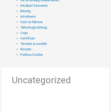
De ce sa aleg husele Albert
Intrebari frecvente
Montaj
Intretinere
Cum se fabrica
Tehnologia Airbag
Logo
Certificari
Termeni si conditii
Noutati
Politica Cookie
Uncategorized
Audi
Q4