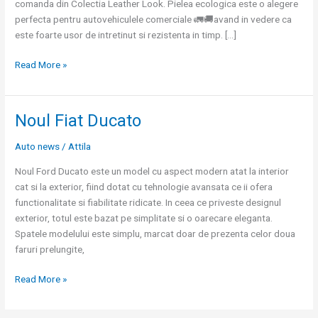
comanda din Colectia Leather Look. Pielea ecologica este o alegere
perfecta pentru autovehiculele comerciale 🚛🚚avand in vedere ca
este foarte usor de intretinut si rezistenta in timp. […]
Read More »
Noul Fiat Ducato
Noul
Fiat
Auto news
/
Attila
Ducato
Noul Ford Ducato este un model cu aspect modern atat la interior
cat si la exterior, fiind dotat cu tehnologie avansata ce ii ofera
functionalitate si fiabilitate ridicate. In ceea ce priveste designul
exterior, totul este bazat pe simplitate si o oarecare eleganta.
Spatele modelului este simplu, marcat doar de prezenta celor doua
faruri prelungite,
Read More »