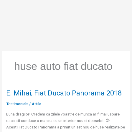
Skip
to
content
huse auto fiat ducato
E. Mihai, Fiat Ducato Panorama 2018
E.
Mihai,
Testimonials
/
Attila
Fiat
Ducato
Buna dragilor! Credem ca zilele voastre de munca ar fi mai usoare
Panorama
daca ati conduce o masina cu un interior nou si deosebit. 😎
2018
Acest Fiat Ducato Panorama a primit un set nou de huse realizate pe