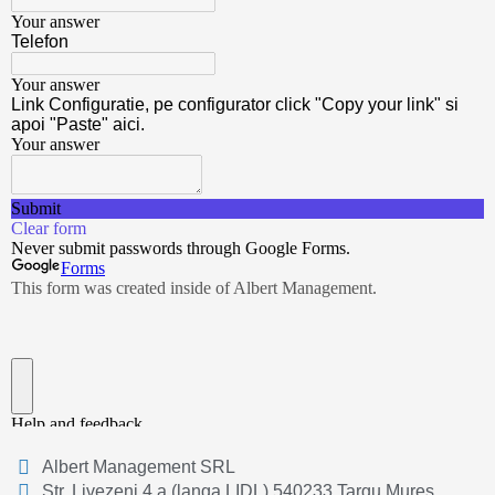
Albert Management SRL
Str. Livezeni 4 a (langa LIDL) 540233 Targu Mures