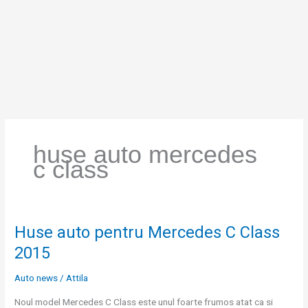
Skip
to
content
huse auto mercedes
c class
Huse auto pentru Mercedes C Class
Huse
auto
2015
pentru
Mercedes
Auto news
/
Attila
C
Noul model Mercedes C Class este unul foarte frumos atat ca si
Class