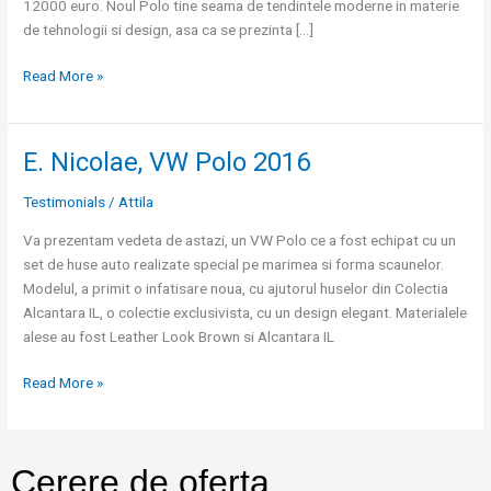
12000 euro. Noul Polo tine seama de tendintele moderne in materie
de tehnologii si design, asa ca se prezinta […]
Read More »
E. Nicolae, VW Polo 2016
E.
Nicolae,
Testimonials
/
Attila
VW
Polo
Va prezentam vedeta de astazi, un VW Polo ce a fost echipat cu un
2016
set de huse auto realizate special pe marimea si forma scaunelor.
Modelul, a primit o infatisare noua, cu ajutorul huselor din Colectia
Alcantara IL, o colectie exclusivista, cu un design elegant. Materialele
alese au fost Leather Look Brown si Alcantara IL
Read More »