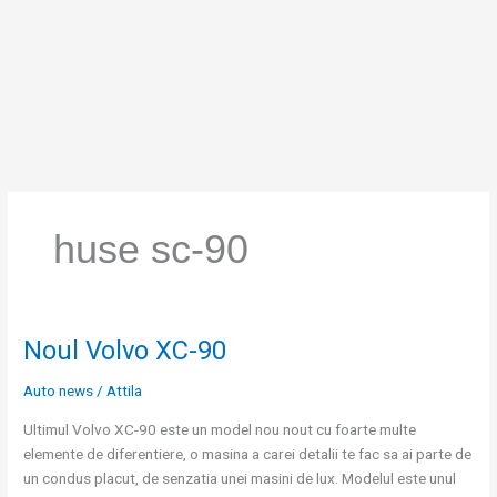
Skip
to
content
huse sc-90
Noul Volvo XC-90
Noul
Volvo
Auto news
/
Attila
XC-
90
Ultimul Volvo XC-90 este un model nou nout cu foarte multe
elemente de diferentiere, o masina a carei detalii te fac sa ai parte de
un condus placut, de senzatia unei masini de lux. Modelul este unul