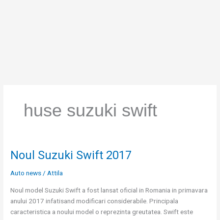
Skip
to
content
huse suzuki swift
Noul Suzuki Swift 2017
Noul
Suzuki
Auto news
/
Attila
Swift
2017
Noul model Suzuki Swift a fost lansat oficial in Romania in primavara
anului 2017 infatisand modificari considerabile. Principala
caracteristica a noului model o reprezinta greutatea. Swift este