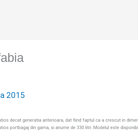
fabia
ia 2015
os decat generatia anterioara, dat fiind faptul ca a crescut in dimens
ios portbagaj din gama, si anume de 330 litri. Modelul este disponib