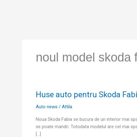
Skip
to
content
noul model skoda 
Huse auto pentru Skoda Fab
Huse
auto
Auto news
/
Attila
pentru
Skoda
Noua Skoda Fabia se bucura de un interior mai spati
Fabia
se poate mandri. Totodata modelul are cel mai spat
2015
[…]