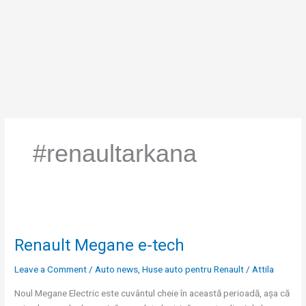
Skip
to
content
#renaultarkana
Renault
Megane
Renault Megane e-tech
e-
tech
Leave a Comment
/
Auto news
,
Huse auto pentru Renault
/
Attila
Noul Megane Electric este cuvântul cheie în această perioadă, așa că