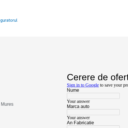
iguratorul
.
u Mures