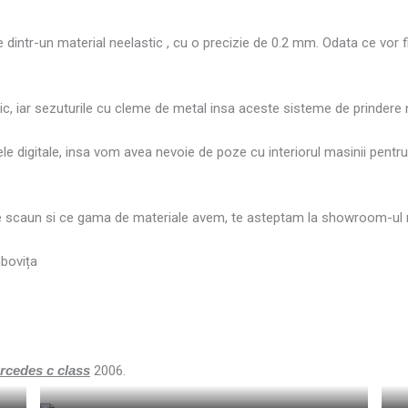
ate dintr-un material neelastic , cu o precizie de 0.2 mm. Odata ce vor
ic, iar sezuturile cu cleme de metal insa aceste sisteme de prindere nu 
e digitale, insa vom avea nevoie de poze cu interiorul masinii pentru a
e scaun si ce gama de materiale avem, te asteptam la showroom-ul n
mbovița
ercedes c class
2006.