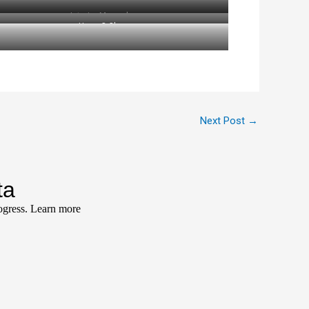
Interior Mercedes
Huse C Class
Next Post
→