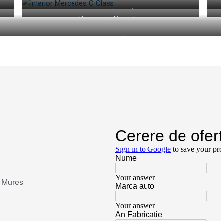
Huse Mercedes C Class
Huse pentru Mercedes
Huse auto C Class
u Mures