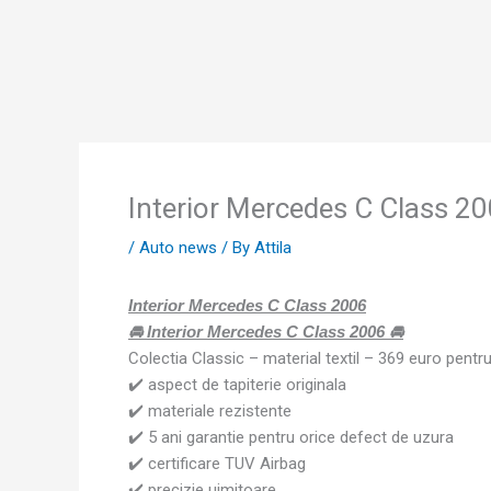
Skip
to
content
Interior Mercedes C Class 2
/
Auto news
/ By
Attila
Interior Mercedes C Class 2006
🚘 Interior Mercedes C Class 2006 🚘
Colectia Classic – material textil – 369 euro pentr
✔️ aspect de tapiterie originala
✔️ materiale rezistente
✔️ 5 ani garantie pentru orice defect de uzura
✔️ certificare TUV Airbag
✔️ precizie uimitoare