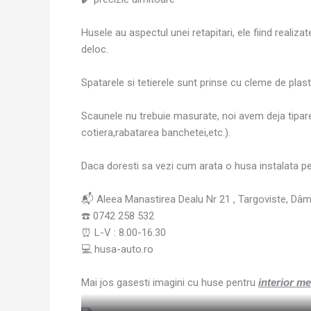
Husele au aspectul unei retapitari, ele fiind realiz
deloc.
Spatarele si tetierele sunt prinse cu cleme de plast
Scaunele nu trebuie masurate, noi avem deja tiparel
cotiera,rabatarea banchetei,etc.).
Daca doresti sa vezi cum arata o husa instalata p
📬 Aleea Manastirea Dealu Nr 21 , Targoviste, Dâ
☎️ 0742 258 532
⏰ L-V : 8.00-16.30
💻 husa-auto.ro
Mai jos gasesti imagini cu huse pentru
interior m