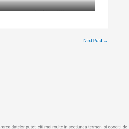
Huse Suzuki
Interior Suzuki Vitara 2020
Next Post
→
rea datelor puteti citi mai multe in sectiunea termeni si conditii de