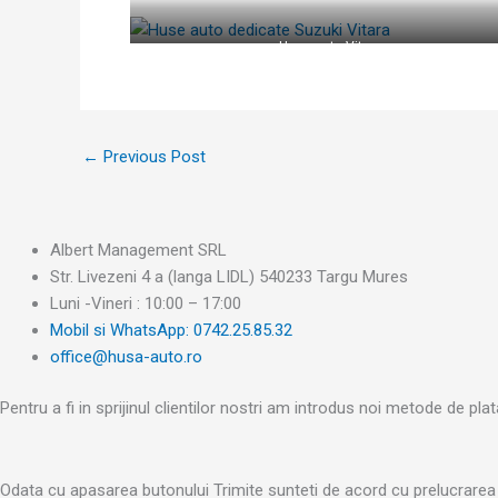
Huse Suzuki Vitara
Huse auto Vitara
←
Previous Post
Albert Management SRL
Str. Livezeni 4 a (langa LIDL) 540233 Targu Mures
Luni -Vineri : 10:00 – 17:00
Mobil si WhatsApp: 0742.25.85.32
office@husa-auto.ro
Pentru a fi in sprijinul clientilor nostri am introdus noi metode de pla
Odata cu apasarea butonului Trimite sunteti de acord cu prelucrarea d