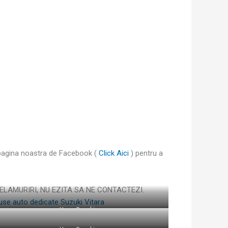
 pagina noastra de Facebook (
Click Aici
) pentru a
ELAMURIRI, NU EZITA SA NE CONTACTEZI.
Huse Suzuki