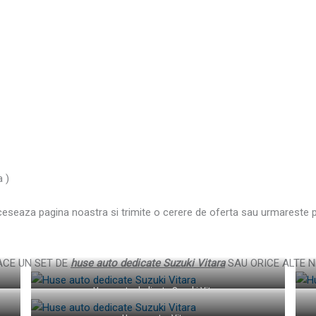
a )
cceseaza pagina noastra si trimite o cerere de oferta sau urmareste
ACE UN SET DE
huse auto dedicate Suzuki Vitara
SAU ORICE ALTE N
Huse auto dedicate Suzuki Vitara