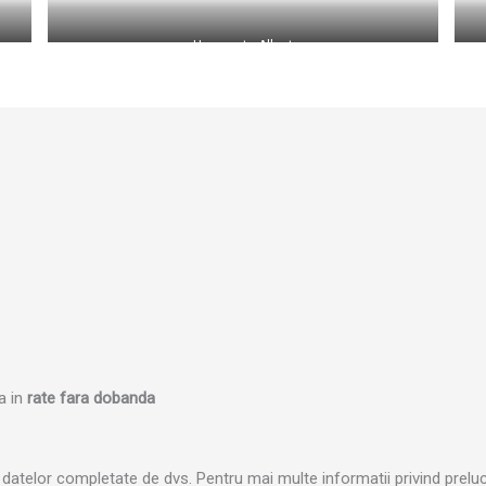
Huse pentru Vitara
Huse auto Albert
ta in
rate fara dobanda
atelor completate de dvs. Pentru mai multe informatii privind prelucra