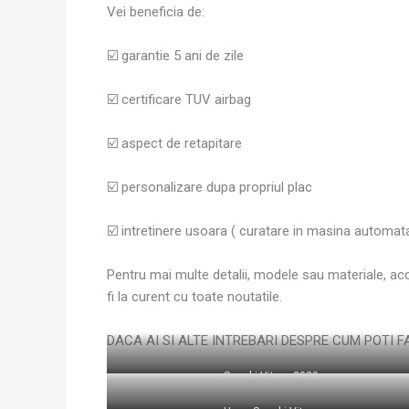
Vei beneficia de:
☑️ garantie 5 ani de zile
☑️ certificare TUV airbag
☑️ aspect de retapitare
☑️ personalizare dupa propriul plac
☑️ intretinere usoara ( curatare in masina automat
Pentru mai multe detalii, modele sau materiale, a
fi la curent cu toate noutatile.
DACA AI SI ALTE INTREBARI DESPRE CUM POTI F
Suzuki Vitara 2020