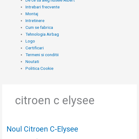
De ce sa aleg husele Albert
Intrebari frecvente
Montaj
Intretinere
Cum se fabrica
Tehnologia Airbag
Logo
Certificari
Termeni si conditii
Noutati
Politica Cookie
citroen c elysee
Noul Citroen C-Elysee
Noul
Citroen