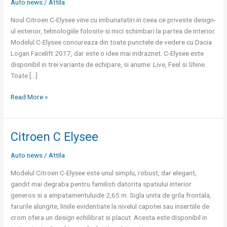
Auto news
/
Attila
C-
Elysee
Noul Citroen C-Elysee vine cu imbunatatiri in ceea ce priveste design-
ul exterior, tehnologiile folosite si mici schimbari la partea de interior.
Modelul C-Elysee concureaza din toate punctele de vedere cu Dacia
Logan Facelift 2017, dar este o idee mai indraznet. C-Elysee este
disponibil in trei variante de echipare, si anume: Live, Feel si Shine.
Toate […]
Read More »
Citroen C Elysee
Citroen
C
Auto news
/
Attila
Elysee
Modelul Citroen C-Elysee este unul simplu, robust, dar elegant,
gandit mai degraba pentru familisti datorita spatiului interior
generos si a ampatamentuluide 2,65 m. Sigla unita de grila frontala,
farurile alungite, liniile evidentiate la nivelul capotei sau insertiile de
crom ofera un design echilibrat si placut. Acesta este disponibil in