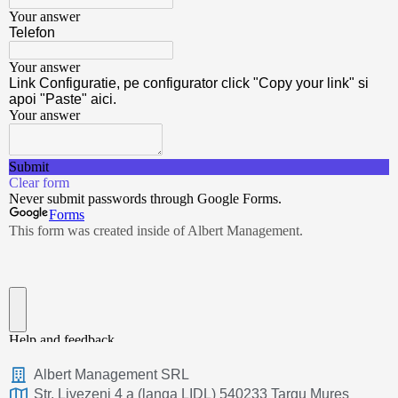
Albert Management SRL
Str. Livezeni 4 a (langa LIDL) 540233 Targu Mures