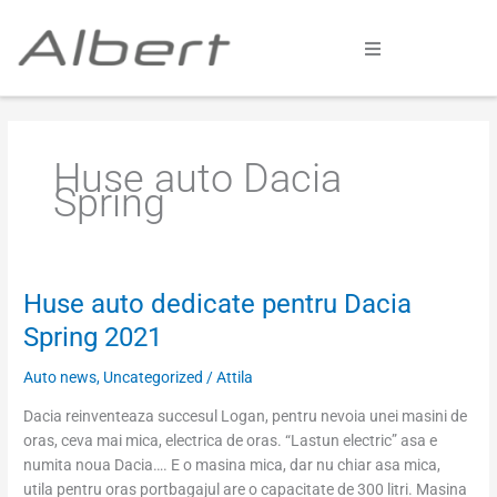
Skip
to
content
Home
Colectii
Huse auto Dacia
Spring
Galerie
Configurator
Huse auto dedicate pentru Dacia
Huse
auto
Cum comand
Spring 2021
dedicate
pentru
Auto news
,
Uncategorized
/
Attila
Afla mai multe
Dacia
Dacia reinventeaza succesul Logan, pentru nevoia unei masini de
Spring
oras, ceva mai mica, electrica de oras. “Lastun electric” asa e
2021
numita noua Dacia…. E o masina mica, dar nu chiar asa mica,
utila pentru oras portbagajul are o capacitate de 300 litri. Masina