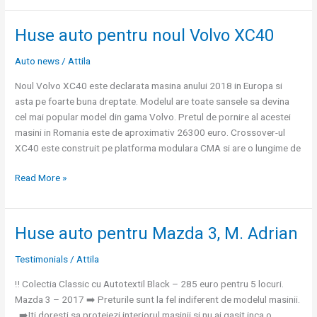
Huse auto pentru noul Volvo XC40
Huse
auto
Auto news
/
Attila
pentru
noul
Noul Volvo XC40 este declarata masina anului 2018 in Europa si
Volvo
asta pe foarte buna dreptate. Modelul are toate sansele sa devina
XC40
cel mai popular model din gama Volvo. Pretul de pornire al acestei
masini in Romania este de aproximativ 26300 euro. Crossover-ul
XC40 este construit pe platforma modulara CMA si are o lungime de
Read More »
Huse auto pentru Mazda 3, M. Adrian
Huse
auto
Testimonials
/
Attila
pentru
Mazda
‼️ Colectia Classic cu Autotextil Black – 285 euro pentru 5 locuri.
3,
Mazda 3 – 2017 ➡️ Preturile sunt la fel indiferent de modelul masinii.
M.
➡️Iti doresti sa protejezi interiorul masinii si nu ai gasit inca o