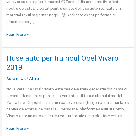
vine vorba de tepiteria masinii.😞Tocmai din acest motiv, clientul
nostru de astazi a optat pentru un set de huse auto realizate din
material textil majoritar negru. 😊 Realizate exact pe forma si
dimensiunea […]
Read More »
Huse auto pentru noul Opel Vivaro
Huse
auto
2019
pentru
noul
Auto news
/
Attila
Opel
Noua versiune Opel Vivaro este cea de-a treia generatie din gama cu
Vivaro
aceasta denumire si pare a fi o varianta utilitara a ultimului model
2019
Zafira Life. Disponibil in numeroase versiuni (furgon pentru marfa, cu
cabina de echipaj de pana la 6 persoane, platforma-sasiu si Combi,
Vivaro este un autovehicul cu costuri totale de exploatare extrem
Read More »