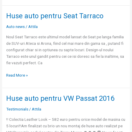
Huse auto pentru Seat Tarraco
Huse
auto
Auto news
/
Attila
pentru
Seat
Noul Seat Tarraco este ultimul model lansat de Seat pe langa familia
Tarraco
de SUV-uri Ateca si Arona, fiind cel mai mare din gama sa , putand fi
configurat chiar si in optiunea cu sapte locuri. Design-ul noului
Tarraco este unul gandit pentru cei ce isi doresc sa fie la inaltime, sa
fie vazuti perfect. Ca
Read More »
Huse auto pentru VW Passat 2016
Huse
auto
Testimonials
/
Attila
pentru
VW
‼️ Colectia Leather Look – 582 euro pentru orice model de masina cu
Passat
5 locuri‼️Am finalizat cu brio un nou montaj de huse auto realizat pe
2016