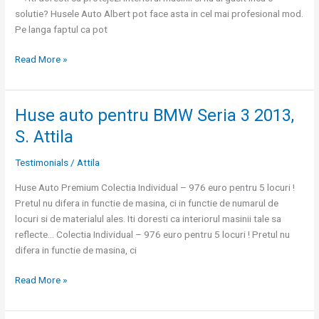
Adrian
solutie? Husele Auto Albert pot face asta in cel mai profesional mod.
Pe langa faptul ca pot
Read More »
Huse auto pentru BMW Seria 3 2013,
Huse
auto
S. Attila
pentru
BMW
Testimonials
/
Attila
Seria
Huse Auto Premium Colectia Individual – 976 euro pentru 5 locuri !
3
Pretul nu difera in functie de masina, ci in functie de numarul de
2013,
locuri si de materialul ales. Iti doresti ca interiorul masinii tale sa
S.
reflecte… Colectia Individual – 976 euro pentru 5 locuri ! Pretul nu
Attila
difera in functie de masina, ci
Read More »