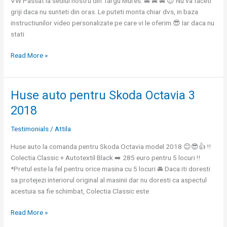
VW Passat la sediul nostru din Targu Mures. 🚘 🚘 🚘 😎 Nu va faceti
griji daca nu sunteti din oras. Le puteti monta chiar dvs, in baza
instructiunilor video personalizate pe care vi le oferim.😎 Iar daca nu
stati
Read More »
Huse auto pentru Skoda Octavia 3
Huse
auto
2018
pentru
Skoda
Testimonials
/
Attila
Octavia
Huse auto la comanda pentru Skoda Octavia model 2018 😊😎👍 ‼️
3
Colectia Classic + Autotextil Black ➡️ 285 euro pentru 5 locuri ‼️
2018
*Pretul este la fel pentru orice masina cu 5 locuri 🚘 Daca iti doresti
sa protejezi interiorul original al masinii dar nu doresti ca aspectul
acestuia sa fie schimbat, Colectia Classic este
Read More »