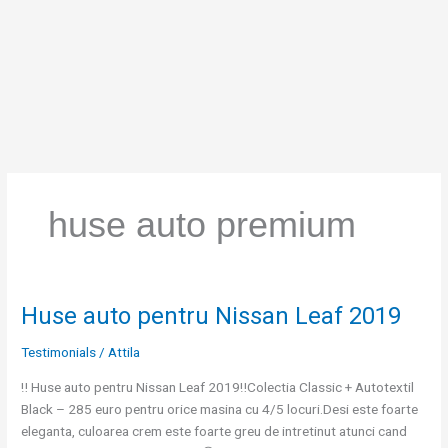
Skip
to
content
huse auto premium
Huse auto pentru Nissan Leaf 2019
Huse
auto
Testimonials
/
Attila
pentru
Nissan
‼️ Huse auto pentru Nissan Leaf 2019‼️Colectia Classic + Autotextil
Leaf
Black – 285 euro pentru orice masina cu 4/5 locuri.Desi este foarte
2019
eleganta, culoarea crem este foarte greu de intretinut atunci cand