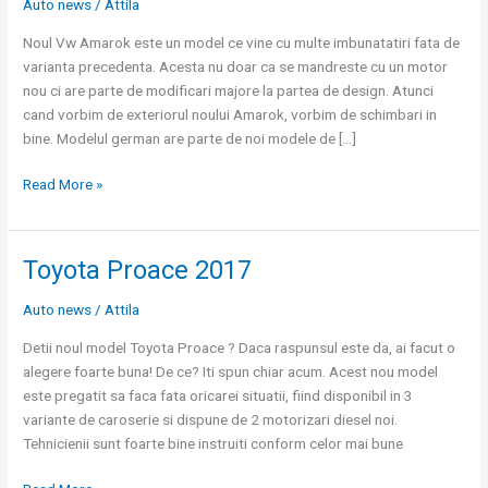
Auto news
/
Attila
Amarok
Noul Vw Amarok este un model ce vine cu multe imbunatatiri fata de
varianta precedenta. Acesta nu doar ca se mandreste cu un motor
nou ci are parte de modificari majore la partea de design. Atunci
cand vorbim de exteriorul noului Amarok, vorbim de schimbari in
bine. Modelul german are parte de noi modele de […]
Read More »
Toyota Proace 2017
Toyota
Proace
Auto news
/
Attila
2017
Detii noul model Toyota Proace ? Daca raspunsul este da, ai facut o
alegere foarte buna! De ce? Iti spun chiar acum. Acest nou model
este pregatit sa faca fata oricarei situatii, fiind disponibil in 3
variante de caroserie si dispune de 2 motorizari diesel noi.
Tehnicienii sunt foarte bine instruiti conform celor mai bune