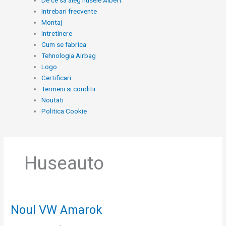
De ce sa aleg husele Albert
Intrebari frecvente
Montaj
Intretinere
Cum se fabrica
Tehnologia Airbag
Logo
Certificari
Termeni si conditii
Noutati
Politica Cookie
Huseauto
Noul VW Amarok
Noul
VW